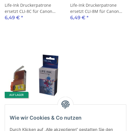
Life-Ink Druckerpatrone
Life-Ink Druckerpatrone
ersetzt CLI-8C für Canon
ersetzt CLI-8M für Canon
Drucker cyan
Drucker magenta
6,49 €
*
6,49 €
*
AUF LAGER
Life-Ink Druckerpatrone
ersetzt CLI-8Y für Canon
Wie wir Cookies & Co nutzen
Drucker yellow
6,49 €
*
Durch Klicken auf „Alle akzeptieren“ gestatten Sie den