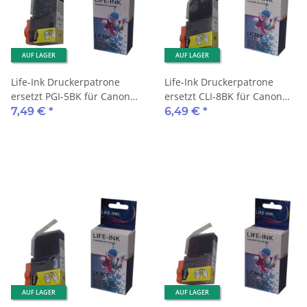
AUF LAGER
AUF LAGER
Life-Ink Druckerpatrone
Life-Ink Druckerpatrone
ersetzt PGI-5BK für Canon
ersetzt CLI-8BK für Canon
Drucker black
Drucker black
7,49 €
*
6,49 €
*
AUF LAGER
AUF LAGER