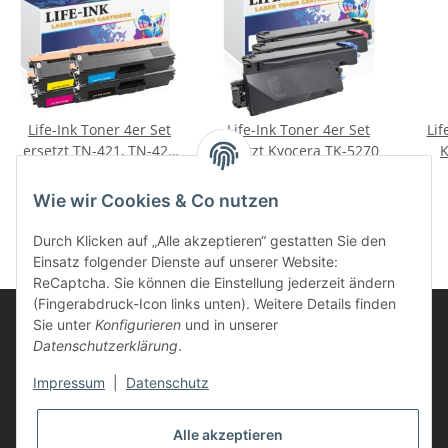
Life-Ink Toner 4er Set
Life-Ink Toner 4er Set
Lif
ersetzt TN-421, TN-423
ersetzt Kyocera TK-5270
K
für Brother XL
95,85 €
*
133,28 €
*
Kyo
Wie wir Cookies & Co nutzen
Durch Klicken auf „Alle akzeptieren“ gestatten Sie den
Einsatz folgender Dienste auf unserer Website:
ReCaptcha. Sie können die Einstellung jederzeit ändern
(Fingerabdruck-Icon links unten). Weitere Details finden
Sie unter
Konfigurieren
und in unserer
Datenschutzerklärung
.
Informationen
Impressum
|
Datenschutz
Kunden Service
Alle akzeptieren