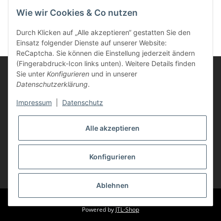
magenta
Wie wir Cookies & Co nutzen
Durch Klicken auf „Alle akzeptieren“ gestatten Sie den
Einsatz folgender Dienste auf unserer Website:
ReCaptcha. Sie können die Einstellung jederzeit ändern
(Fingerabdruck-Icon links unten). Weitere Details finden
Sie unter
Konfigurieren
und in unserer
Datenschutzerklärung
.
Informationen
Impressum
|
Datenschutz
Kunden Service
Alle akzeptieren
Vertrag widerrufen
Konfigurieren
* Alle Preise inkl. gesetzlicher USt., zzgl.
Versand
Ablehnen
© Life-Ink
Powered by
JTL-Shop