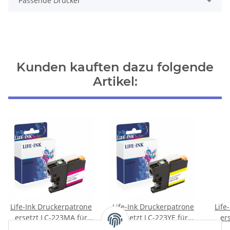
Passende Drucker
Kunden kauften dazu folgende
Artikel:
Life-Ink Druckerpatrone
Life-Ink Druckerpatrone
Life
ersetzt LC-223MA für
ersetzt LC-223YE für
er
Brother Drucker
Brother Drucker gelb
Bro
4,95 €
*
4,95 €
*