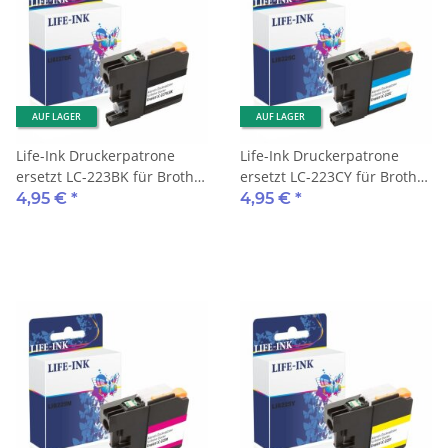
AUF LAGER
AUF LAGER
Life-Ink Druckerpatrone
Life-Ink Druckerpatrone
ersetzt LC-223BK für Brother
ersetzt LC-223CY für Brother
Drucker black
Drucker cyan
4,95 €
*
4,95 €
*