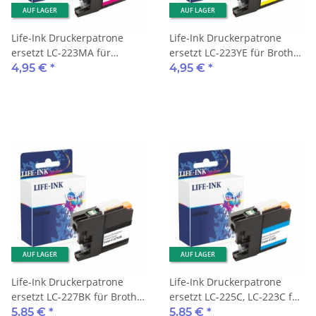
AUF LAGER
AUF LAGER
Life-Ink Druckerpatrone
Life-Ink Druckerpatrone
ersetzt LC-223MA für
ersetzt LC-223YE für Brother
Brother Drucker magenta
Drucker gelb
4,95 €
*
4,95 €
*
AUF LAGER
AUF LAGER
Life-Ink Druckerpatrone
Life-Ink Druckerpatrone
ersetzt LC-227BK für Brother
ersetzt LC-225C, LC-223C für
Drucker black
Brother Drucker cyan
5,85 €
*
5,85 €
*