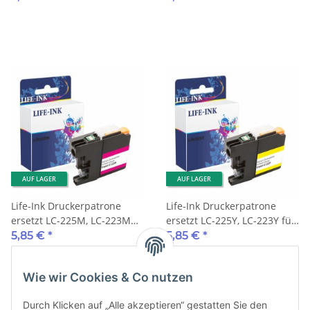
AUF LAGER
AUF LAGER
Life-Ink Druckerpatrone
Life-Ink Druckerpatrone
ersetzt LC-225M, LC-223M
ersetzt LC-225Y, LC-223Y für
für Brother Drucker
Brother Drucker gelb
5,85 €
*
5,85 €
*
magenta
Wie wir Cookies & Co nutzen
Durch Klicken auf „Alle akzeptieren“ gestatten Sie den