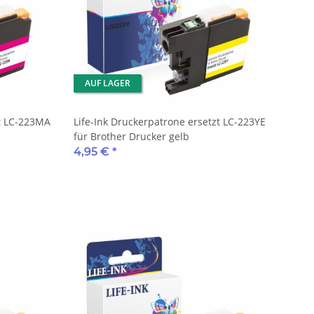
AUF LAGER
zt LC-223MA
Life-Ink Druckerpatrone ersetzt LC-223YE
für Brother Drucker gelb
4,95 €
*