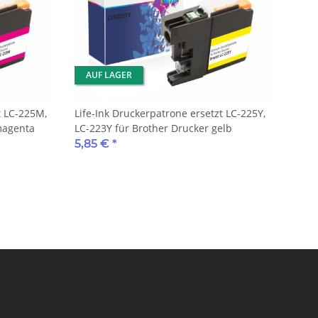
AUF LAGER
t LC-225M,
Life-Ink Druckerpatrone ersetzt LC-225Y,
magenta
LC-223Y für Brother Drucker gelb
5,85 €
*