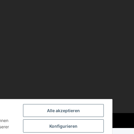
Alle akzeptieren
Powered by
JTL-Shop
önnen
Konfigurieren
serer