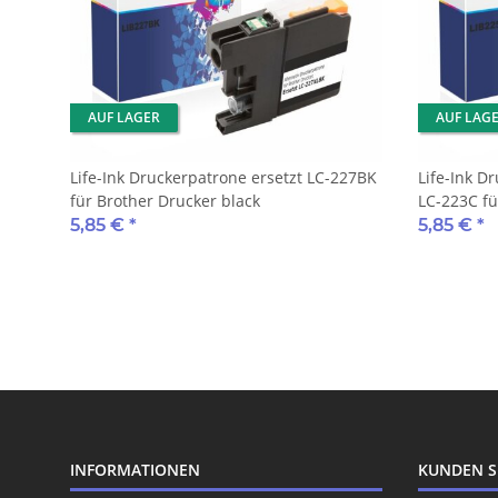
AUF LAGER
AUF LAG
Life-Ink Druckerpatrone ersetzt LC-227BK
Life-Ink D
für Brother Drucker black
LC-223C fü
5,85 €
*
5,85 €
*
INFORMATIONEN
KUNDEN S