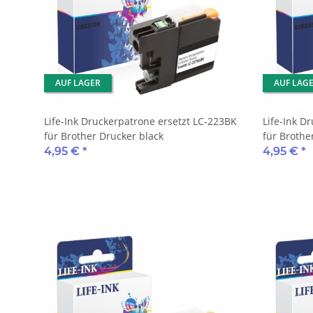
AUF LAGER
AUF LAG
Life-Ink Druckerpatrone ersetzt LC-223BK
Life-Ink D
für Brother Drucker black
für Brothe
4,95 €
*
4,95 €
*