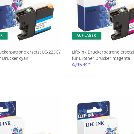
ER
AUF LAGER
ruckerpatrone ersetzt LC-223CY
Life-Ink Druckerpatrone erset
r Drucker cyan
für Brother Drucker magenta
4,95 €
*