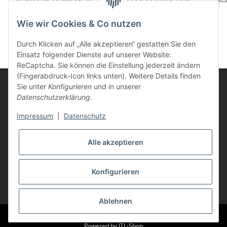
223M für Brother
für Brother Drucker gelb
Bro
5,85 €
*
5,85 €
*
Drucker magenta
Wie wir Cookies & Co nutzen
Durch Klicken auf „Alle akzeptieren“ gestatten Sie den
Einsatz folgender Dienste auf unserer Website:
ReCaptcha. Sie können die Einstellung jederzeit ändern
(Fingerabdruck-Icon links unten). Weitere Details finden
Sie unter
Konfigurieren
und in unserer
Datenschutzerklärung
.
Informationen
Impressum
|
Datenschutz
Kunden Service
Alle akzeptieren
Vertrag widerrufen
Konfigurieren
* Alle Preise inkl. gesetzlicher USt., zzgl.
Versand
Ablehnen
© Life-Ink
Powered by
JTL-Shop