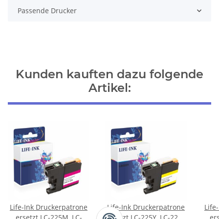
Passende Drucker
Kunden kauften dazu folgende
Artikel:
Life-Ink Druckerpatrone
Life-Ink Druckerpatrone
Life
ersetzt LC-225M, LC-
ersetzt LC-225Y, LC-223Y
er